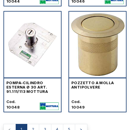
10044
10046
POMPA-CILINDRO
POZZETTO A MOLLA
ESTERNA Ø 30 ART.
ANTIPOLVERE
91.111/113 MOTTURA
Cod.
Cod.
10048
10049
<
1
2
3
4
5
>