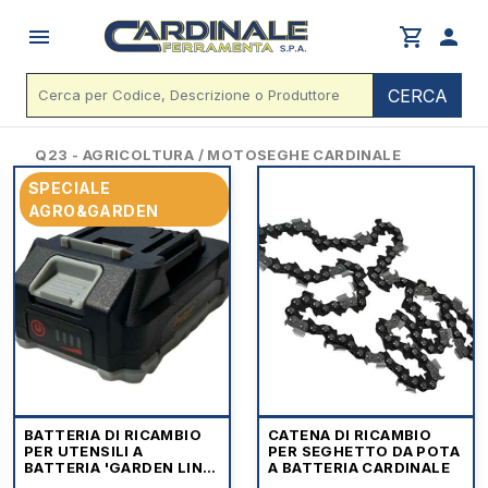
menu
shopping_cart
person
CERCA
Q23 - AGRICOLTURA / MOTOSEGHE CARDINALE
SPECIALE
AGRO&GARDEN
BATTERIA DI RICAMBIO
CATENA DI RICAMBIO
PER UTENSILI A
PER SEGHETTO DA POTA
BATTERIA 'GARDEN LINE'
A BATTERIA CARDINALE
CARDINALE