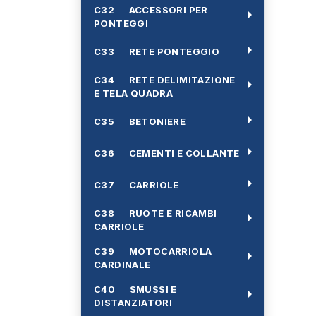
C32 ACCESSORI PER
arrow_right
PONTEGGI
arrow_right
C33 RETE PONTEGGIO
C34 RETE DELIMITAZIONE
arrow_right
E TELA QUADRA
arrow_right
C35 BETONIERE
arrow_right
C36 CEMENTI E COLLANTE
arrow_right
C37 CARRIOLE
C38 RUOTE E RICAMBI
arrow_right
CARRIOLE
C39 MOTOCARRIOLA
arrow_right
CARDINALE
C40 SMUSSI E
arrow_right
DISTANZIATORI