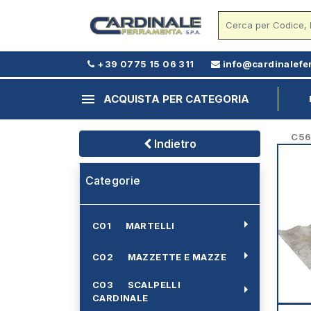
+39 0775 15 06 311
info@cardinalefe
menu
ACQUISTA PER CATEGORIA
C56 -
Indietro
Categorie
arrow_right
C01 MARTELLI
arrow_right
C02 MAZZETTE E MAZZE
C03 SCALPELLI
arrow_right
CARDINALE