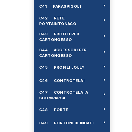
arrow_right
C41 PARASPIGOLI
C42 RETE
arrow_right
PORTAINTONACO
C43 PROFILI PER
arrow_right
CARTONGESSO
C44 ACCESSORI PER
arrow_right
CARTONGESSO
arrow_right
C45 PROFILI JOLLY
arrow_right
C46 CONTROTELAI
C47 CONTROTELAI A
arrow_right
SCOMPARSA
arrow_right
C48 PORTE
arrow_right
C49 PORTONI BLINDATI