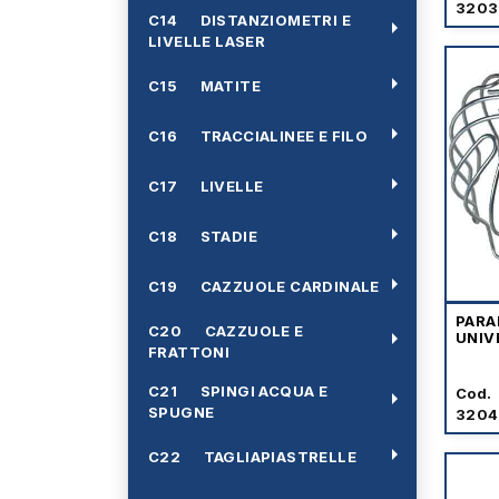
3203
C14 DISTANZIOMETRI E
arrow_right
LIVELLE LASER
arrow_right
C15 MATITE
arrow_right
C16 TRACCIALINEE E FILO
arrow_right
C17 LIVELLE
arrow_right
C18 STADIE
arrow_right
C19 CAZZUOLE CARDINALE
PARA
C20 CAZZUOLE E
arrow_right
UNIV
FRATTONI
C21 SPINGI ACQUA E
Cod.
arrow_right
SPUGNE
320
arrow_right
C22 TAGLIAPIASTRELLE