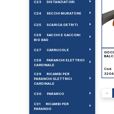
arrow_right
C23 DISTANZIATORI
arrow_right
C24 SECCHI MURATORE
arrow_right
C25 SCARICA DETRITI
C26 SACCHI E SACCONI
arrow_right
BIG BAG
arrow_right
C27 CARRUCOLE
GOCC
BALC
C28 PARANCHI ELETTRICI
arrow_right
CARDINALE
Cod.
3204
C29 RICAMBI PER
arrow_right
PARANCHI ELETTRICI
CARDINALE
arrow_right
<
C30 PARANCO
C31 RICAMBI PER
arrow_right
PARANGO