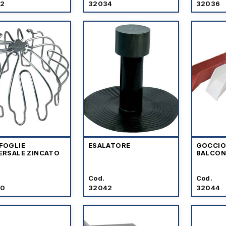
2
32034
32036
FOGLIE
ESALATORE
GOCCIO
ERSALE ZINCATO
BALCONI
Cod.
Cod.
40
32042
32044