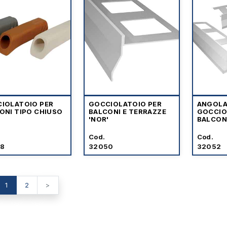
IOLATOIO PER
GOCCIOLATOIO PER
ANGOLA
ONI TIPO CHIUSO
BALCONI E TERRAZZE
GOCCIO
'NOR'
BALCON
'NOR'
Cod.
Cod.
8
32050
32052
1
2
>