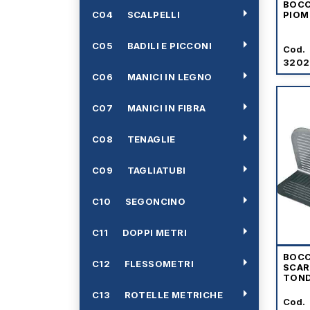
BOC
arrow_right
C04 SCALPELLI
PIOM
arrow_right
C05 BADILI E PICCONI
Cod.
3202
arrow_right
C06 MANICI IN LEGNO
arrow_right
C07 MANICI IN FIBRA
arrow_right
C08 TENAGLIE
arrow_right
C09 TAGLIATUBI
arrow_right
C10 SEGONCINO
arrow_right
C11 DOPPI METRI
BOCC
arrow_right
C12 FLESSOMETRI
SCAR
TON
arrow_right
C13 ROTELLE METRICHE
Cod.