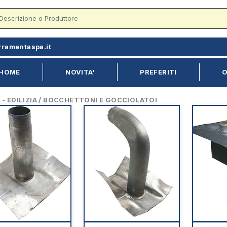
rramentaspa.it
HOME
NOVITA'
PREFERITI
O
 EDILIZIA / BOCCHETTONI E GOCCIOLATOI