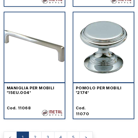
MANIGLIA PER MOBILI
POMOLO PER MOBILI
'15EU.004'
'2174'
Cod. 11068
Cod.
11070
<
1
2
3
4
5
>