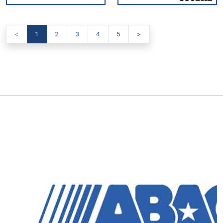
<
1
2
3
4
5
>