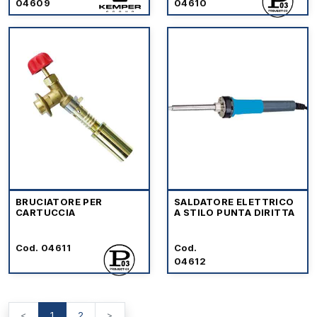
04609
04610
BRUCIATORE PER
SALDATORE ELETTRICO
CARTUCCIA
A STILO PUNTA DIRITTA
Cod. 04611
Cod.
04612
<
1
2
>