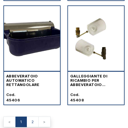
ABBEVERATOIO
GALLEGGIANTE DI
AUTOMATICO
RICAMBIO PER
RETTANGOLARE
ABBEVERATOIO
AUTOMATICO
RETTANGOLARE
Cod.
Cod.
45406
45408
<
1
2
>