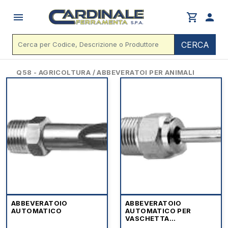
menu
shopping_cart
person
CERCA
Q58 - AGRICOLTURA / ABBEVERATOI PER ANIMALI
ABBEVERATOIO
ABBEVERATOIO
AUTOMATICO
AUTOMATICO PER
VASCHETTA
ANTISPRECO