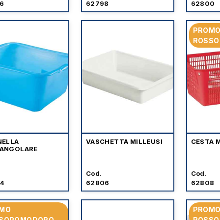
6
62798
62800
PROM
ROSS
NELLA
VASCHETTA MILLEUSI
CESTA 
ANGOLARE
Cod.
Cod.
4
62806
62808
MO
PROM
SOPOMODORO
ROSS