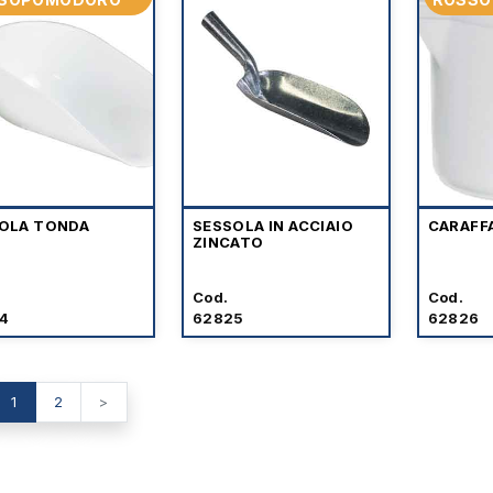
OLA TONDA
SESSOLA IN ACCIAIO
CARAFF
ZINCATO
Cod.
Cod.
4
62825
62826
1
2
>