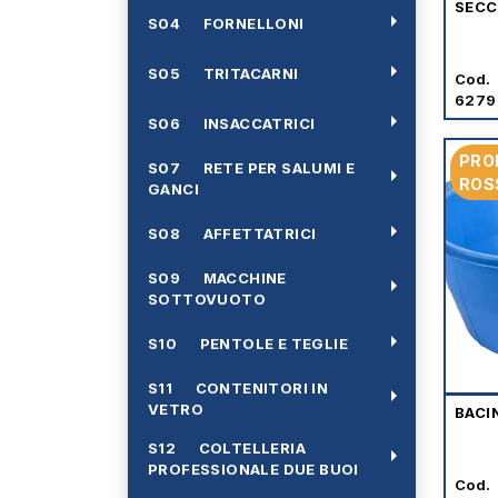
SECC
arrow_right
S04 FORNELLONI
arrow_right
S05 TRITACARNI
Cod.
6279
arrow_right
S06 INSACCATRICI
PRO
S07 RETE PER SALUMI E
arrow_right
ROS
GANCI
arrow_right
S08 AFFETTATRICI
S09 MACCHINE
arrow_right
SOTTOVUOTO
arrow_right
S10 PENTOLE E TEGLIE
S11 CONTENITORI IN
arrow_right
VETRO
BACI
S12 COLTELLERIA
arrow_right
PROFESSIONALE DUE BUOI
Cod.