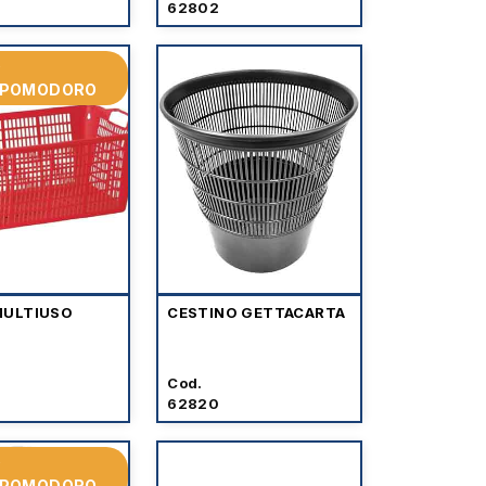
62802
O
OPOMODORO
MULTIUSO
CESTINO GETTACARTA
Cod.
62820
O
OPOMODORO