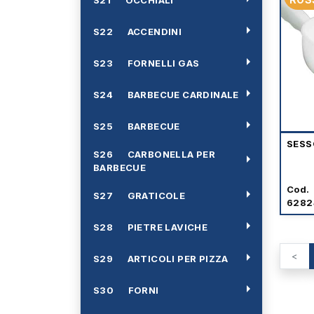
arrow_right
S22 ACCENDINI
arrow_right
S23 FORNELLI GAS
arrow_right
S24 BARBECUE CARDINALE
arrow_right
S25 BARBECUE
SESS
S26 CARBONELLA PER
arrow_right
BARBECUE
Cod.
arrow_right
S27 GRATICOLE
6282
arrow_right
S28 PIETRE LAVICHE
arrow_right
<
S29 ARTICOLI PER PIZZA
arrow_right
S30 FORNI