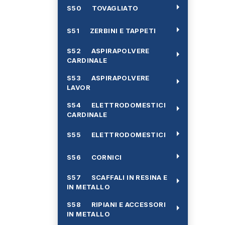
arrow_right
S50 TOVAGLIATO
arrow_right
S51 ZERBINI E TAPPETI
S52 ASPIRAPOLVERE
arrow_right
CARDINALE
S53 ASPIRAPOLVERE
arrow_right
LAVOR
S54 ELETTRODOMESTICI
arrow_right
CARDINALE
arrow_right
S55 ELETTRODOMESTICI
arrow_right
S56 CORNICI
S57 SCAFFALI IN RESINA E
arrow_right
IN METALLO
S58 RIPIANI E ACCESSORI
arrow_right
IN METALLO