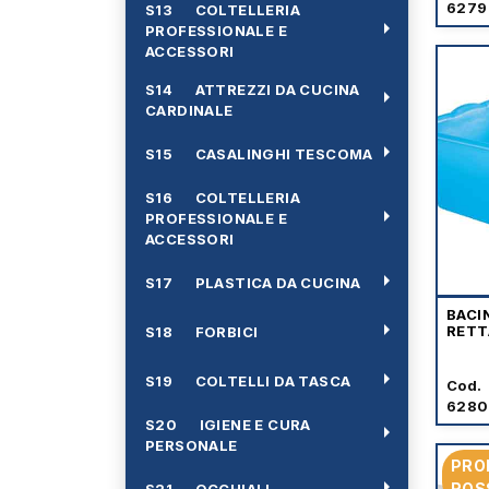
6279
S13 COLTELLERIA
arrow_right
PROFESSIONALE E
ACCESSORI
S14 ATTREZZI DA CUCINA
arrow_right
CARDINALE
arrow_right
S15 CASALINGHI TESCOMA
S16 COLTELLERIA
arrow_right
PROFESSIONALE E
ACCESSORI
arrow_right
S17 PLASTICA DA CUCINA
BACI
arrow_right
RETT
S18 FORBICI
arrow_right
S19 COLTELLI DA TASCA
Cod.
6280
S20 IGIENE E CURA
arrow_right
PERSONALE
PRO
arrow_right
ROS
S21 OCCHIALI