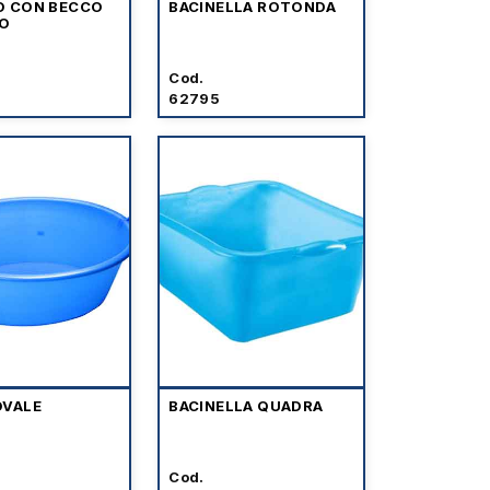
O CON BECCO
BACINELLA ROTONDA
O
Cod.
62795
OVALE
BACINELLA QUADRA
Cod.