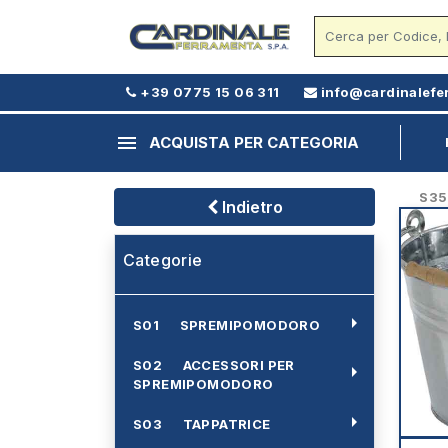
+39 0775 15 06 311
info@cardinalefe
menu
ACQUISTA PER CATEGORIA
S35 -
Indietro
Categorie
arrow_right
S01 SPREMIPOMODORO
S02 ACCESSORI PER
arrow_right
SPREMIPOMODORO
arrow_right
S03 TAPPATRICE