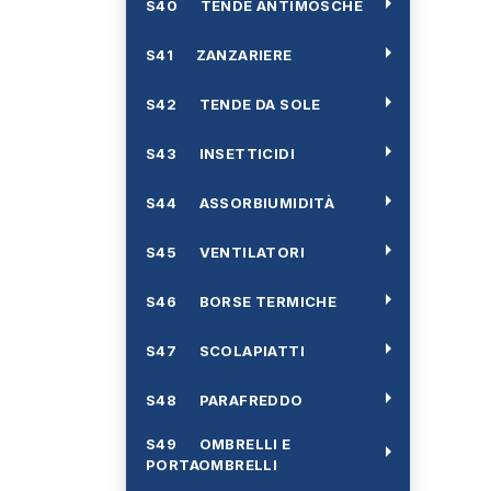
arrow_right
S40 TENDE ANTIMOSCHE
arrow_right
S41 ZANZARIERE
arrow_right
S42 TENDE DA SOLE
arrow_right
S43 INSETTICIDI
arrow_right
S44 ASSORBIUMIDITÀ
arrow_right
S45 VENTILATORI
arrow_right
S46 BORSE TERMICHE
arrow_right
S47 SCOLAPIATTI
arrow_right
S48 PARAFREDDO
S49 OMBRELLI E
arrow_right
PORTAOMBRELLI