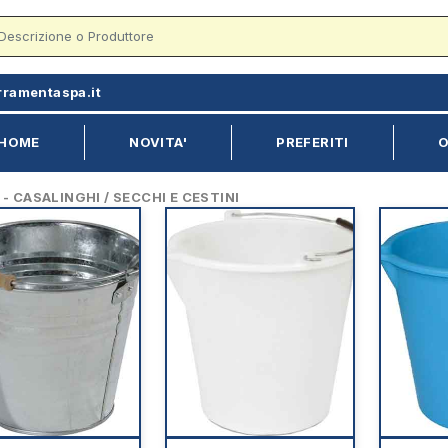
rramentaspa.it
HOME
NOVITA'
PREFERITI
O
 CASALINGHI / SECCHI E CESTINI