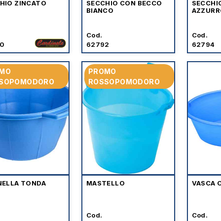
HIO ZINCATO
SECCHIO CON BECCO
SECCHI
BIANCO
AZZURR
Cod.
Cod.
0
62792
62794
MO
PROMO
SOPOMODORO
ROSSOPOMODORO
NELLA TONDA
MASTELLO
VASCA 
Cod.
Cod.