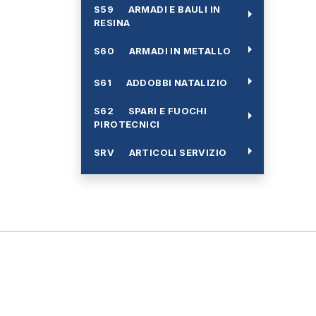
S59 ARMADI E BAULI IN
arrow_right
RESINA
arrow_right
S60 ARMADI IN METALLO
arrow_right
S61 ADDOBBI NATALIZIO
S62 SPARI E FUOCHI
arrow_right
PIROTECNICI
arrow_right
SRV ARTICOLI SERVIZIO