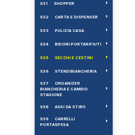
arrow_right
S31 SHOPPER
arrow_right
S32 CARTA E DISPENSER
arrow_right
S33 PULIZIA CASA
arrow_right
S34 BIDONI PORTARIFIUTI
arrow_right
S35 SECCHI E CESTINI
arrow_right
S36 STENDIBIANCHERIA
S37 ORGANIZER
arrow_right
BIANCHERIA E CAMBIO
STAGIONE
arrow_right
S38 ASSI DA STIRO
S39 CARRELLI
arrow_right
PORTASPESA