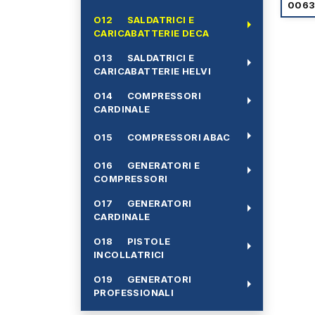
006
O12 SALDATRICI E
arrow_right
CARICABATTERIE DECA
O13 SALDATRICI E
arrow_right
CARICABATTERIE HELVI
O14 COMPRESSORI
arrow_right
CARDINALE
arrow_right
O15 COMPRESSORI ABAC
O16 GENERATORI E
arrow_right
COMPRESSORI
O17 GENERATORI
arrow_right
CARDINALE
O18 PISTOLE
arrow_right
INCOLLATRICI
O19 GENERATORI
arrow_right
PROFESSIONALI