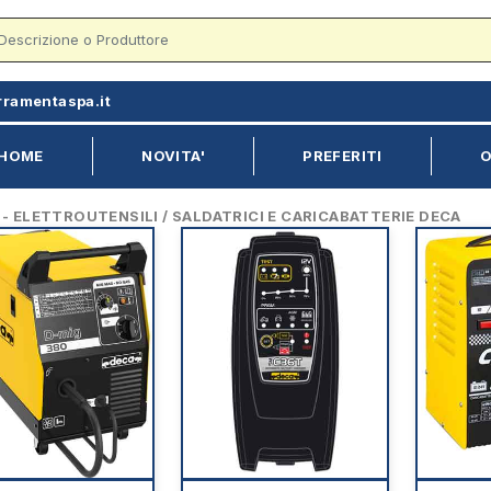
rramentaspa.it
HOME
NOVITA'
PREFERITI
O
 ELETTROUTENSILI / SALDATRICI E CARICABATTERIE DECA