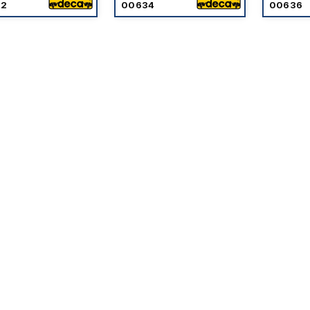
32
00634
00636