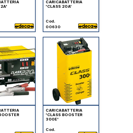
BATTERIA
CARICABATTERIA
12A'
'CLASS 20A'
Cod.
00630
BATTERIA
CARICABATTERIA
 BOOSTER
'CLASS BOOSTER
300E'
Cod.