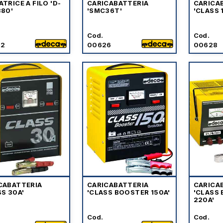
TRICE A FILO 'D-
CARICABATTERIA
CARICA
380'
'SMC36T'
'CLASS 
Cod.
Cod.
22
00626
00628
CABATTERIA
CARICABATTERIA
CARICA
SS 30A'
'CLASS BOOSTER 150A'
'CLASS
220A'
Cod.
Cod.