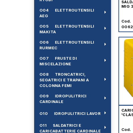
SALDA
MIG 
O04 ELETTROUTENSILI
arrow_right
AEG
Cod.
O05 ELETTROUTENSILI
006
arrow_right
MAKITA
O06 ELETTROUTENSILI
arrow_right
RURMEC
O07 FRUSTE DI
arrow_right
MISCELAZIONE
O08 TRONCATRICI,
arrow_right
SEGATRICI E TRAPANI A
COLONNA FEMI
O09 IDROPULITRICI
arrow_right
CARDINALE
CARI
arrow_right
O10 IDROPULITRICI LAVOR
'CLA
O11 SALDATRICI E
arrow_right
Cod.
CARICABATTERIE CARDINALE