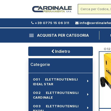
+39 0775 15 06 311
info@cardinalefe
menu
ACQUISTA PER CATEGORIA
O12 -
Indietro
Categorie
O01 ELETTROUTENSILI
arrow_right
IDEAL STAR
O02 ELETTROUTENSILI
arrow_right
CARDINALE
O03 ELETTROUTENSILI
arrow_right
RYOBI