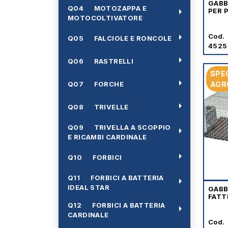
GABB
Q04 MOTOZAPPA E
arrow_right
PER 
MOTOCOLTIVATORE
arrow_right
Cod.
Q05 FALCIOLE E RONCOLE
4525
arrow_right
Q06 RASTRELLI
SPE
arrow_right
Q07 FORCHE
AGR
arrow_right
Q08 TRIVELLE
Q09 TRIVELLA A SCOPPIO
arrow_right
E RICAMBI CARDINALE
arrow_right
Q10 FORBICI
Q11 FORBICI A BATTERIA
arrow_right
IDEAL STAR
GABB
FATT
Q12 FORBICI A BATTERIA
arrow_right
CARDINALE
Cod.