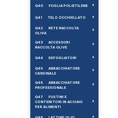
arrow_right
Q40 FOGLIA POLIETILENE
arrow_right
Q41 TELO OCCHIELLATO
Q42 RETE RACCOLTA
arrow_right
OLIVA
Q43 ACCESSORI
arrow_right
RACCOLTA OLIVE
arrow_right
Q44 DEFOGLIATORI
Q45 ABBACCHIATORE
arrow_right
CARDINALE
Q46 ABBACCHIATORE
arrow_right
PROFESSIONALE
Q47 FUSTINI E
arrow_right
CONTENITORI IN ACCIAIO
PER ALIMENTI
arrow_right
Q48 LATTINE OLIO