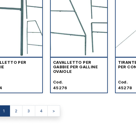
LLETTO PER
CAVALLETTO PER
TIRANTE
IE
GABBIE PER GALLINE
PER CON
OVAIOLE
Cod.
Cod.
4
45276
45278
1
2
3
4
>