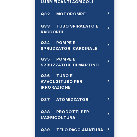
LUBRIFICANTI AGRICOLI
arrow_right
Q32 MOTOPOMPE
Q33 TUBO SPIRALATO E
arrow_right
RACCORDI
Q34 POMPE E
arrow_right
SPRUZZATORI CARDINALE
Q35 POMPE E
arrow_right
SPRUZZATORI DI MARTINO
Q36 TUBO E
arrow_right
AVVOLGITUBO PER
IRRORAZIONE
arrow_right
Q37 ATOMIZZATORI
Q38 PRODOTTI PER
arrow_right
L'AGRICOLTURA
arrow_right
Q39 TELO PACCIAMATURA