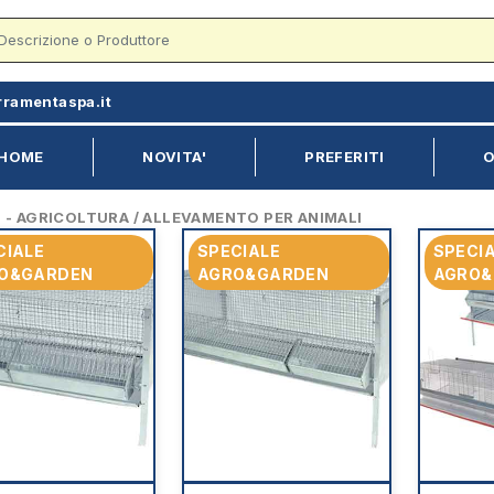
rramentaspa.it
HOME
NOVITA'
PREFERITI
O
 AGRICOLTURA / ALLEVAMENTO PER ANIMALI
CIALE
SPECIALE
SPECI
O&GARDEN
AGRO&GARDEN
AGRO&