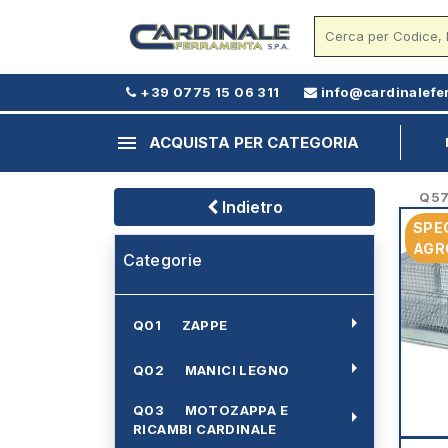
+39 0775 15 06 311
info@cardinalefe
menu
ACQUISTA PER CATEGORIA
Q57 -
Indietro
SPE
AGR
Categorie
arrow_right
Q01 ZAPPE
arrow_right
Q02 MANICI LEGNO
Q03 MOTOZAPPA E
arrow_right
RICAMBI CARDINALE