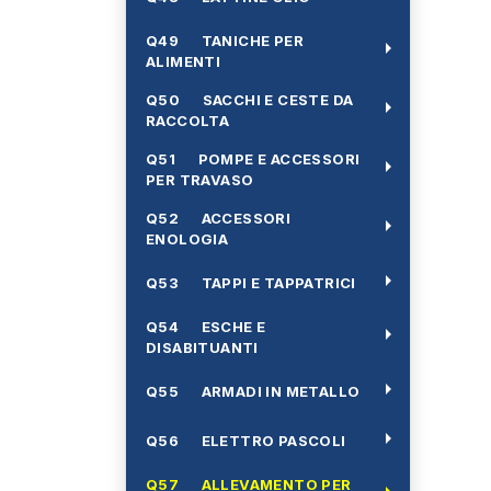
Q49 TANICHE PER
arrow_right
ALIMENTI
Q50 SACCHI E CESTE DA
arrow_right
RACCOLTA
Q51 POMPE E ACCESSORI
arrow_right
PER TRAVASO
Q52 ACCESSORI
arrow_right
ENOLOGIA
arrow_right
Q53 TAPPI E TAPPATRICI
Q54 ESCHE E
arrow_right
DISABITUANTI
arrow_right
Q55 ARMADI IN METALLO
arrow_right
Q56 ELETTRO PASCOLI
Q57 ALLEVAMENTO PER