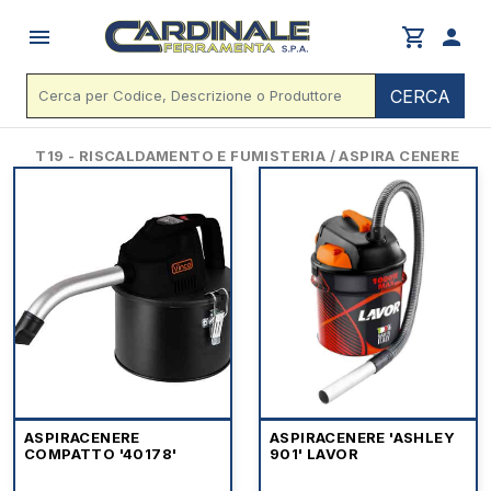
menu
shopping_cart
person
CERCA
T19 - RISCALDAMENTO E FUMISTERIA / ASPIRA CENERE
ASPIRACENERE
ASPIRACENERE 'ASHLEY
COMPATTO '40178'
901' LAVOR