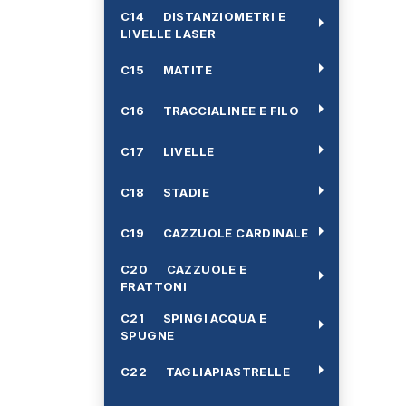
C14 DISTANZIOMETRI E
arrow_right
LIVELLE LASER
arrow_right
C15 MATITE
arrow_right
C16 TRACCIALINEE E FILO
arrow_right
C17 LIVELLE
arrow_right
C18 STADIE
arrow_right
C19 CAZZUOLE CARDINALE
C20 CAZZUOLE E
arrow_right
FRATTONI
C21 SPINGI ACQUA E
arrow_right
SPUGNE
arrow_right
C22 TAGLIAPIASTRELLE