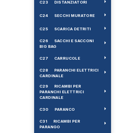
arrow_right
C23 DISTANZIATORI
arrow_right
C24 SECCHI MURATORE
arrow_right
C25 SCARICA DETRITI
C26 SACCHI E SACCONI
arrow_right
BIG BAG
arrow_right
C27 CARRUCOLE
C28 PARANCHI ELETTRICI
arrow_right
CARDINALE
C29 RICAMBI PER
arrow_right
PARANCHI ELETTRICI
CARDINALE
arrow_right
C30 PARANCO
C31 RICAMBI PER
arrow_right
PARANGO