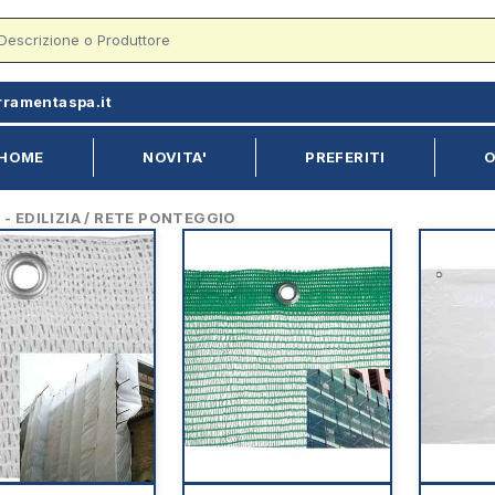
rramentaspa.it
HOME
NOVITA'
PREFERITI
O
 EDILIZIA / RETE PONTEGGIO