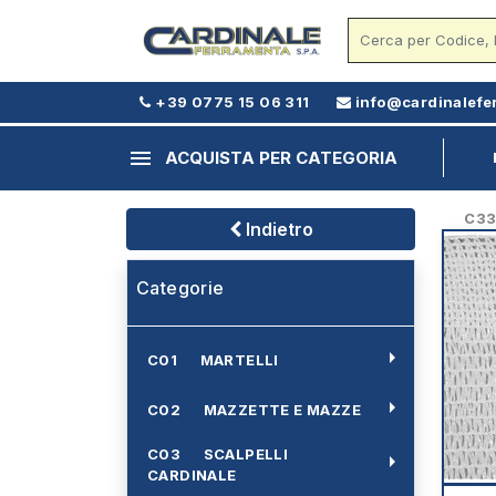
+39 0775 15 06 311
info@cardinalefe
menu
ACQUISTA PER CATEGORIA
C33 -
Indietro
Categorie
arrow_right
C01 MARTELLI
arrow_right
C02 MAZZETTE E MAZZE
C03 SCALPELLI
arrow_right
CARDINALE