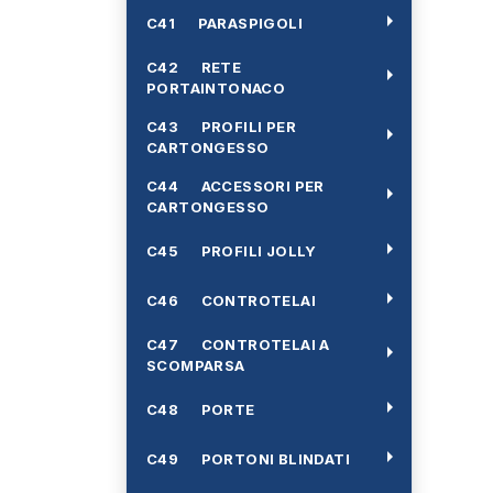
arrow_right
C41 PARASPIGOLI
C42 RETE
arrow_right
PORTAINTONACO
C43 PROFILI PER
arrow_right
CARTONGESSO
C44 ACCESSORI PER
arrow_right
CARTONGESSO
arrow_right
C45 PROFILI JOLLY
arrow_right
C46 CONTROTELAI
C47 CONTROTELAI A
arrow_right
SCOMPARSA
arrow_right
C48 PORTE
arrow_right
C49 PORTONI BLINDATI