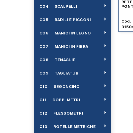
RETE
arrow_right
C04 SCALPELLI
PONT
arrow_right
C05 BADILI E PICCONI
Cod.
3150
arrow_right
C06 MANICI IN LEGNO
arrow_right
C07 MANICI IN FIBRA
arrow_right
C08 TENAGLIE
arrow_right
C09 TAGLIATUBI
arrow_right
C10 SEGONCINO
arrow_right
C11 DOPPI METRI
arrow_right
C12 FLESSOMETRI
arrow_right
C13 ROTELLE METRICHE