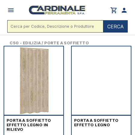
menu
shopping_cart
person
CERCA
C50 - EDILIZIA / PORTE A SOFFIETTO
PORTA A SOFFIETTO
PORTA A SOFFIETTO
EFFETTO LEGNO IN
EFFETTO LEGNO
RILIEVO