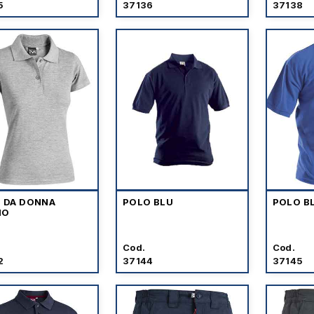
5
37136
37138
 DA DONNA
POLO BLU
POLO B
IO
Cod.
Cod.
2
37144
37145