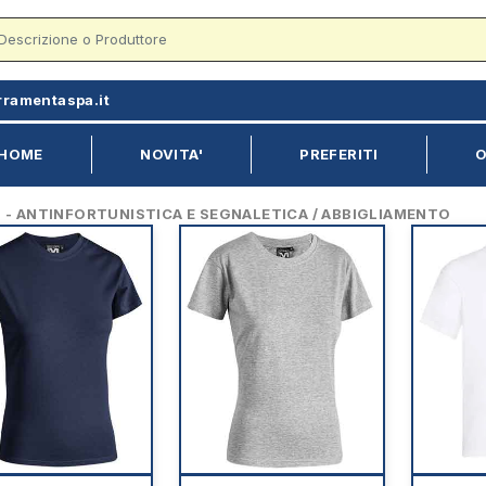
rramentaspa.it
HOME
NOVITA'
PREFERITI
O
 ANTINFORTUNISTICA E SEGNALETICA / ABBIGLIAMENTO