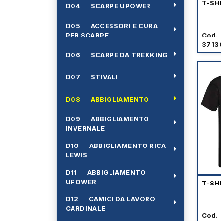
arrow_right
T-SH
D04 SCARPE UPOWER
D05 ACCESSORI E CURA
arrow_right
PER SCARPE
Cod.
3713
arrow_right
D06 SCARPE DA TREKKING
arrow_right
D07 STIVALI
arrow_right
D08 ABBIGLIAMENTO
D09 ABBIGLIAMENTO
arrow_right
INVERNALE
D10 ABBIGLIAMENTO RICA
arrow_right
LEWIS
D11 ABBIGLIAMENTO
arrow_right
UPOWER
T-SH
D12 CAMICI DA LAVORO
arrow_right
CARDINALE
Cod.