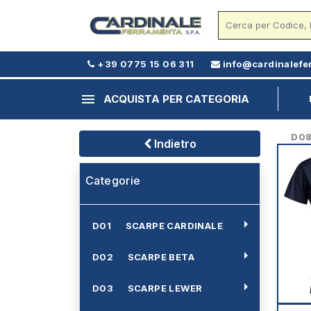
+39 0775 15 06 311
info@cardinalefe
menu
ACQUISTA PER CATEGORIA
D08 -
Indietro
Categorie
arrow_right
D01 SCARPE CARDINALE
arrow_right
D02 SCARPE BETA
arrow_right
D03 SCARPE LEWER