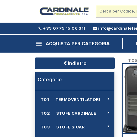
+39 0775 15 06 311
info@cardinalefe
menu
ACQUISTA PER CATEGORIA
T05 -
Indietro
Categorie
arrow_right
T01 TERMOVENTILATORI
arrow_right
T02 STUFE CARDINALE
arrow_right
T03 STUFE SICAR