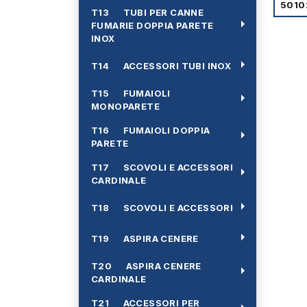
5010
T13 TUBI PER CANNE
arrow_right
FUMARIE DOPPIA PARETE
INOX
arrow_right
T14 ACCESSORI TUBI INOX
T15 FUMAIOLI
arrow_right
MONOPARETE
T16 FUMAIOLI DOPPIA
arrow_right
PARETE
T17 SCOVOLI E ACCESSORI
arrow_right
CARDINALE
arrow_right
T18 SCOVOLI E ACCESSORI
arrow_right
T19 ASPIRA CENERE
T20 ASPIRA CENERE
arrow_right
CARDINALE
T21 ACCESSORI PER