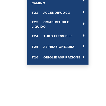
arrow_right
CAMINO
arrow_right
T22 ACCENDIFUOCO
T23 COMBUSTIBILE
arrow_right
LIQUIDO
arrow_right
T24 TUBO FLESSIBILE
arrow_right
T25 ASPIRAZIONE ARIA
arrow_right
T26 GRIGLIE ASPIRAZIONE