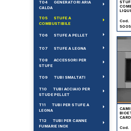
STUF
T04 GENERATORI ARIA
arrow_right
COMB
CALDA
LIQU
2'
T05 STUFE A
arrow_right
Cod.
COMBUSTIBILE
5005
arrow_right
T06 STUFE A PELLET
arrow_right
T07 STUFE A LEGNA
T08 ACCESSORI PER
arrow_right
STUFE
arrow_right
T09 TUBI SMALTATI
T10 TUBI ACCIAIO PER
arrow_right
STUDE PELLET
T11 TUBI PER STUFE A
arrow_right
CAMI
LEGNA
BIOE
CARD
T12 TUBI PER CANNE
arrow_right
FUMARIE INOX
Cod.