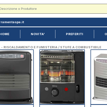
rramentaspa.it
HOME
NOVITA'
PREFERITI
O
 RISCALDAMENTO E FUMISTERIA / STUFE A COMBUSTIBILE