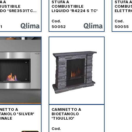
A A
STUFA A
STUFA 
USTIBILE
COMBUSTIBILE
COMBUS
IDO 'SRE3531TC-
LIQUIDO 'R4224 S TC'
ELETTRO
ZIBRO
Cod.
Cod.
1
50052
50055
NETTO A
CAMINETTO A
TANOLO 'SILVER'
BIOETANOLO
INALE
'TIGULLIO'
Cod.