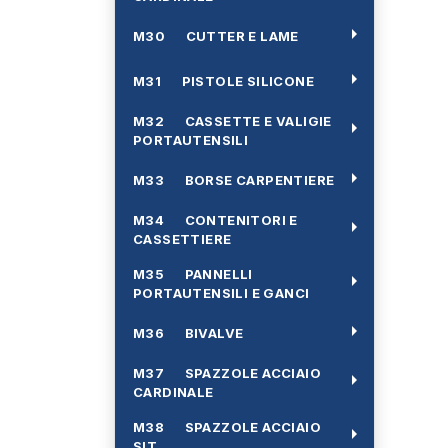
arrow_right
M30 CUTTER E LAME
arrow_right
M31 PISTOLE SILICONE
M32 CASSETTE E VALIGIE
arrow_right
PORTAUTENSILI
arrow_right
M33 BORSE CARPENTIERE
M34 CONTENITORI E
arrow_right
CASSETTIERE
M35 PANNELLI
arrow_right
PORTAUTENSILI E GANCI
arrow_right
M36 BIVALVE
M37 SPAZZOLE ACCIAIO
arrow_right
CARDINALE
M38 SPAZZOLE ACCIAIO
arrow_right
SIT