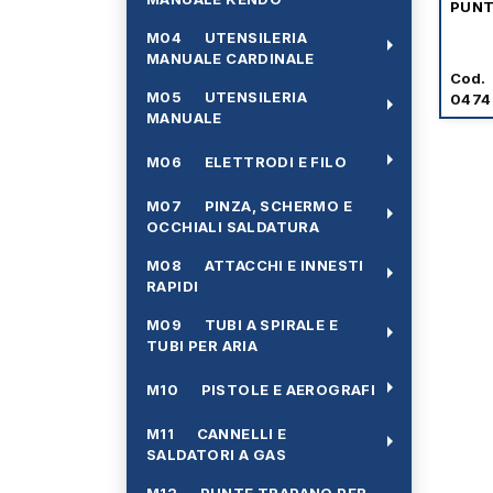
PUNT
M04 UTENSILERIA
arrow_right
MANUALE CARDINALE
Cod.
M05 UTENSILERIA
0474
arrow_right
MANUALE
arrow_right
M06 ELETTRODI E FILO
M07 PINZA, SCHERMO E
arrow_right
OCCHIALI SALDATURA
M08 ATTACCHI E INNESTI
arrow_right
RAPIDI
M09 TUBI A SPIRALE E
arrow_right
TUBI PER ARIA
arrow_right
M10 PISTOLE E AEROGRAFI
M11 CANNELLI E
arrow_right
SALDATORI A GAS
M12 PUNTE TRAPANO PER