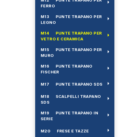
arrow_right
FERRO
M13 PUNTE TRAPANO PER
arrow_right
LEGNO
M14 PUNTE TRAPANO PER
arrow_right
VETRO E CERAMICA
M15 PUNTE TRAPANO PER
arrow_right
MURO
M16 PUNTE TRAPANO
arrow_right
FISCHER
arrow_right
M17 PUNTE TRAPANO SDS
M18 SCALPELLI TRAPANO
arrow_right
SDS
M19 PUNTE TRAPANO IN
arrow_right
SERIE
arrow_right
M20 FRESE E TAZZE