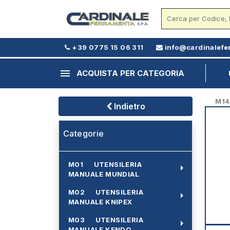
+39 0775 15 06 311
info@cardinalefe
menu
ACQUISTA PER CATEGORIA
M14 -
Indietro
Categorie
M01 UTENSILERIA
arrow_right
MANUALE MUNDIAL
M02 UTENSILERIA
arrow_right
MANUALE KNIPEX
M03 UTENSILERIA
arrow_right
MANUALE KENDO