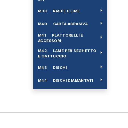
arrow_right
M39 RASPE E LIME
arrow_right
M40 CARTA ABRASIVA
M41 PLATTORELLI E
arrow_right
ACCESSORI
M42 LAME PER SEGHETTO
arrow_right
E GATTUCCIO
arrow_right
M43 DISCHI
arrow_right
M44 DISCHI DIAMANTATI