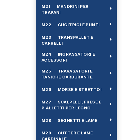
M21 MANDRINI PER
arrow_right
TRAPANI
arrow_right
M22 CUCITRICI E PUNTI
M23 TRANSPALLET E
arrow_right
CARRELLI
M24 INGRASSATORI E
arrow_right
ACCESSORI
M25 TRAVASATORI E
arrow_right
TANICHE CARBURANTE
arrow_right
M26 MORSE E STRETTOI
M27 SCALPELLI, FRESE E
arrow_right
PIALLETTI PER LEGNO
arrow_right
M28 SEGHETTI E LAME
M29 CUTTER E LAME
arrow_right
CARDINALE