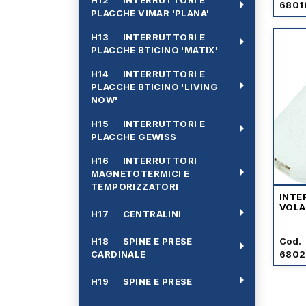
arrow_right
6801
PLACCHE VIMAR 'PLANA'
H13 INTERRUTTORI E
arrow_right
PLACCHE BTICINO 'MATIX'
H14 INTERRUTTORI E
arrow_right
PLACCHE BTICINO 'LIVING
NOW'
H15 INTERRUTTORI E
arrow_right
PLACCHE GEWISS
H16 INTERRUTTORI
arrow_right
MAGNETOTERMICI E
TEMPORIZZATORI
INTE
VOLA
arrow_right
H17 CENTRALINI
H18 SPINE E PRESE
Cod.
arrow_right
CARDINALE
6802
arrow_right
H19 SPINE E PRESE