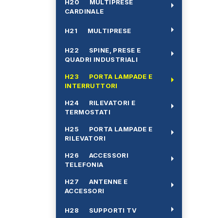
H20 MULTIPRESE
arrow_right
CARDINALE
arrow_right
H21 MULTIPRESE
H22 SPINE, PRESE E
arrow_right
QUADRI INDUSTRIALI
H23 PORTA LAMPADE E
arrow_right
INTERRUTTORI
H24 RILEVATORI E
arrow_right
TERMOSTATI
H25 PORTA LAMPADE E
arrow_right
RILEVATORI
H26 ACCESSORI
arrow_right
TELEFONIA
H27 ANTENNE E
arrow_right
ACCESSORI
arrow_right
H28 SUPPORTI TV