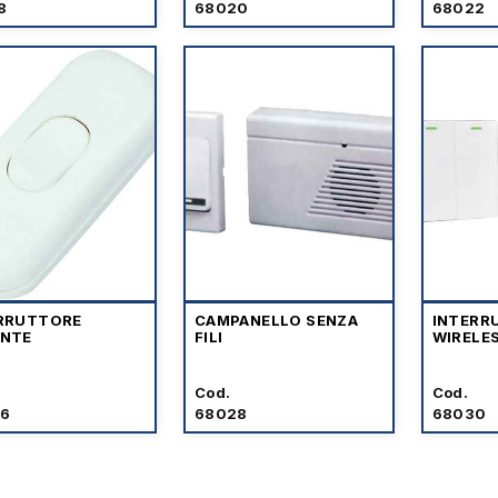
8
68020
68022
RRUTTORE
CAMPANELLO SENZA
INTERR
NTE
FILI
WIRELE
Cod.
Cod.
6
68028
68030