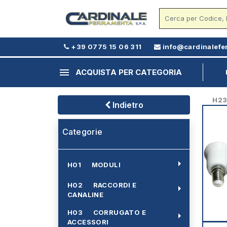
+39 0775 15 06 311
info@cardinalefe
menu
ACQUISTA PER CATEGORIA
H23 -
Indietro
Categorie
arrow_right
H01 MODULI
H02 RACCORDI E
arrow_right
CANALINE
H03 CORRUGATO E
arrow_right
ACCESSORI