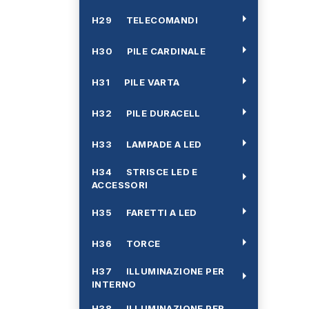
arrow_right
H29 TELECOMANDI
arrow_right
H30 PILE CARDINALE
arrow_right
H31 PILE VARTA
arrow_right
H32 PILE DURACELL
arrow_right
H33 LAMPADE A LED
H34 STRISCE LED E
arrow_right
ACCESSORI
arrow_right
H35 FARETTI A LED
arrow_right
H36 TORCE
H37 ILLUMINAZIONE PER
arrow_right
INTERNO
H38 ILLUMINAZIONE PER