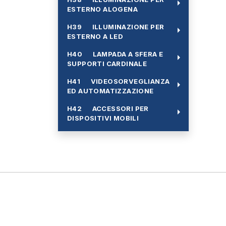
arrow_right
ESTERNO ALOGENA
H39 ILLUMINAZIONE PER
arrow_right
ESTERNO A LED
H40 LAMPADA A SFERA E
arrow_right
SUPPORTI CARDINALE
H41 VIDEOSORVEGLIANZA
arrow_right
ED AUTOMATIZZAZIONE
H42 ACCESSORI PER
arrow_right
DISPOSITIVI MOBILI