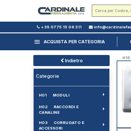
+39 0775 15 06 311
info@cardinalefe
menu
ACQUISTA PER CATEGORIA
H15 -
Indietro
Categorie
arrow_right
H01 MODULI
H02 RACCORDI E
arrow_right
CANALINE
H03 CORRUGATO E
arrow_right
ACCESSORI