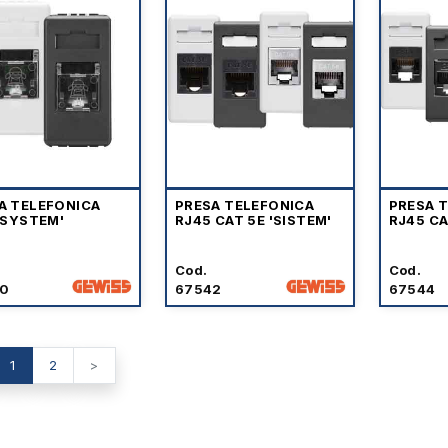
A TELEFONICA
PRESA TELEFONICA
PRESA 
 'SYSTEM'
RJ45 CAT 5E 'SISTEM'
RJ45 CA
Cod.
Cod.
0
67542
67544
1
2
>