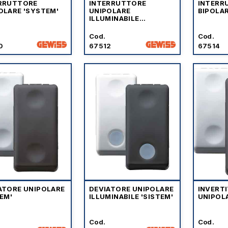
RRUTTORE
INTERRUTTORE
INTERR
OLARE 'SYSTEM'
UNIPOLARE
BIPOLAR
ILLUMINABILE
'SYSTEM'
Cod.
Cod.
0
67512
67514
ATORE UNIPOLARE
DEVIATORE UNIPOLARE
INVERT
TEM'
ILLUMINABILE 'SISTEM'
UNIPOLA
Cod.
Cod.