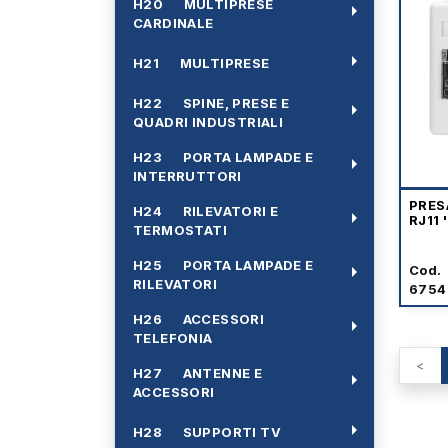
H20 MULTIPRESE
arrow_right
CARDINALE
arrow_right
H21 MULTIPRESE
H22 SPINE, PRESE E
arrow_right
QUADRI INDUSTRIALI
H23 PORTA LAMPADE E
arrow_right
INTERRUTTORI
PRES
H24 RILEVATORI E
arrow_right
RJ11
TERMOSTATI
H25 PORTA LAMPADE E
arrow_right
Cod.
RILEVATORI
6754
H26 ACCESSORI
arrow_right
TELEFONIA
<
H27 ANTENNE E
arrow_right
ACCESSORI
arrow_right
H28 SUPPORTI TV