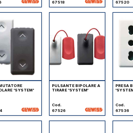
6
67518
67520
MUTATORE
PULSANTE BIPOLARE A
PRESA 
OLARE 'SYSTEM'
TIRARE 'SYSTEM'
'SYSTE
Cod.
Cod.
4
67526
67536