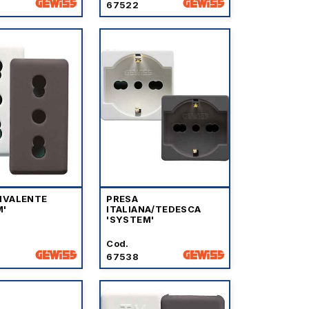
67522
BIVALENTE
PRESA
M'
ITALIANA/TEDESCA
'SYSTEM'
Cod.
67538