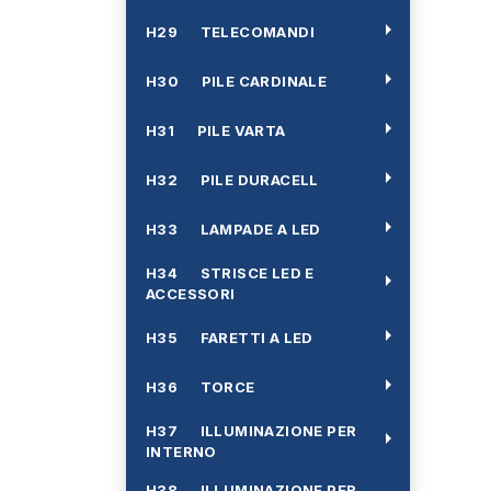
arrow_right
H29 TELECOMANDI
arrow_right
H30 PILE CARDINALE
arrow_right
H31 PILE VARTA
arrow_right
H32 PILE DURACELL
arrow_right
H33 LAMPADE A LED
H34 STRISCE LED E
arrow_right
ACCESSORI
arrow_right
H35 FARETTI A LED
arrow_right
H36 TORCE
H37 ILLUMINAZIONE PER
arrow_right
INTERNO
H38 ILLUMINAZIONE PER