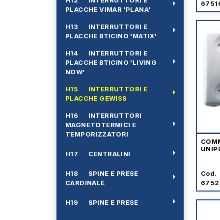
arrow_right
6751
PLACCHE VIMAR 'PLANA'
H13 INTERRUTTORI E
arrow_right
PLACCHE BTICINO 'MATIX'
H14 INTERRUTTORI E
arrow_right
PLACCHE BTICINO 'LIVING
NOW'
H15 INTERRUTTORI E
arrow_right
PLACCHE GEWISS
H16 INTERRUTTORI
arrow_right
MAGNETOTERMICI E
TEMPORIZZATORI
COM
UNIP
arrow_right
H17 CENTRALINI
H18 SPINE E PRESE
Cod.
arrow_right
CARDINALE
6752
arrow_right
H19 SPINE E PRESE