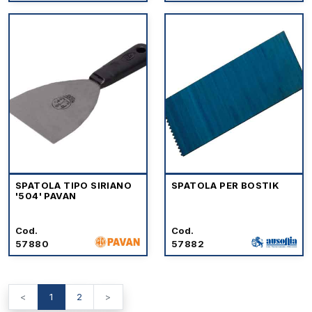
SPATOLA TIPO SIRIANO
SPATOLA PER BOSTIK
'504' PAVAN
Cod.
Cod.
57880
57882
<
1
2
>