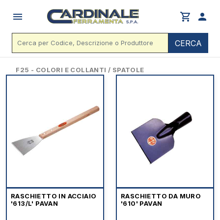
menu
shopping_cart
person
CERCA
F25 - COLORI E COLLANTI / SPATOLE
RASCHIETTO IN ACCIAIO
RASCHIETTO DA MURO
'613/L' PAVAN
'610' PAVAN