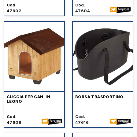
Cod.
Cod.
47602
47604
CUCCIA PER CANI IN
BORSA TRASPORTINO
LEGNO
Cod.
Cod.
47606
47616