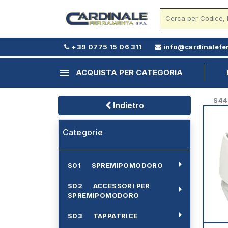
+39 0775 15 06 311
info@cardinalefe
menu
ACQUISTA PER CATEGORIA
S44 -
Indietro
Categorie
arrow_right
S01 SPREMIPOMODORO
S02 ACCESSORI PER
arrow_right
SPREMIPOMODORO
arrow_right
S03 TAPPATRICE