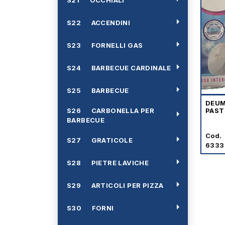
arrow_right
S22 ACCENDINI
arrow_right
S23 FORNELLI GAS
arrow_right
S24 BARBECUE CARDINALE
arrow_right
S25 BARBECUE
DEUM
S26 CARBONELLA PER
PASTI
arrow_right
BARBECUE
Cod.
arrow_right
S27 GRATICOLE
6333
arrow_right
S28 PIETRE LAVICHE
arrow_right
S29 ARTICOLI PER PIZZA
arrow_right
S30 FORNI