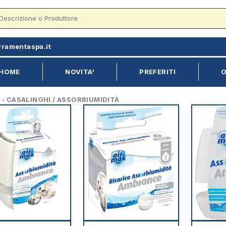
rramentaspa.it
HOME
NOVITA'
PREFERITI
O
 CASALINGHI / ASSORBIUMIDITÀ