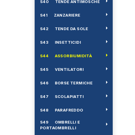
arrow_right
S40 TENDE ANTIMOSCHE
arrow_right
S41 ZANZARIERE
arrow_right
S42 TENDE DA SOLE
arrow_right
S43 INSETTICIDI
arrow_right
S44 ASSORBIUMIDITÀ
arrow_right
S45 VENTILATORI
arrow_right
S46 BORSE TERMICHE
arrow_right
S47 SCOLAPIATTI
arrow_right
S48 PARAFREDDO
S49 OMBRELLI E
arrow_right
PORTAOMBRELLI