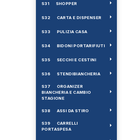
arrow_right
S31 SHOPPER
arrow_right
S32 CARTA E DISPENSER
arrow_right
S33 PULIZIA CASA
arrow_right
S34 BIDONI PORTARIFIUTI
arrow_right
S35 SECCHI E CESTINI
arrow_right
S36 STENDIBIANCHERIA
S37 ORGANIZER
arrow_right
BIANCHERIA E CAMBIO
STAGIONE
arrow_right
S38 ASSI DA STIRO
S39 CARRELLI
arrow_right
PORTASPESA