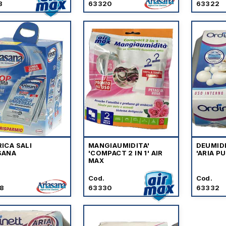
8
63320
63322
RICA SALI
MANGIAUMIDITA'
DEUMIDI
SANA
'COMPACT 2 IN 1' AIR
'ARIA PU
MAX
Cod.
Cod.
8
63330
63332