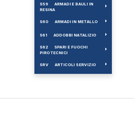
S59 ARMADI E BAULI IN
arrow_right
RESINA
arrow_right
S60 ARMADI IN METALLO
arrow_right
S61 ADDOBBI NATALIZIO
S62 SPARI E FUOCHI
arrow_right
PIROTECNICI
arrow_right
SRV ARTICOLI SERVIZIO