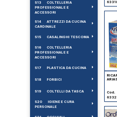
6331
S13 COLTELLERIA
arrow_right
PROFESSIONALE E
ACCESSORI
S14 ATTREZZI DA CUCINA
arrow_right
CARDINALE
arrow_right
S15 CASALINGHI TESCOMA
S16 COLTELLERIA
arrow_right
PROFESSIONALE E
ACCESSORI
arrow_right
S17 PLASTICA DA CUCINA
RICA
arrow_right
ARIA
S18 FORBICI
arrow_right
S19 COLTELLI DA TASCA
Cod.
6332
S20 IGIENE E CURA
arrow_right
PERSONALE
arrow_right
S21 OCCHIALI