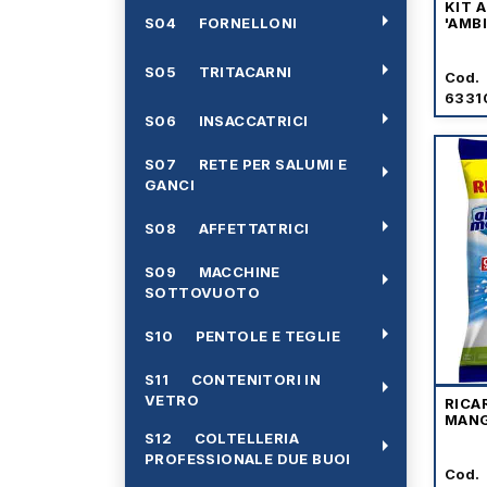
KIT 
arrow_right
S04 FORNELLONI
'AMBI
arrow_right
S05 TRITACARNI
Cod.
6331
arrow_right
S06 INSACCATRICI
S07 RETE PER SALUMI E
arrow_right
GANCI
arrow_right
S08 AFFETTATRICI
S09 MACCHINE
arrow_right
SOTTOVUOTO
arrow_right
S10 PENTOLE E TEGLIE
S11 CONTENITORI IN
arrow_right
VETRO
RICA
MANG
S12 COLTELLERIA
arrow_right
PROFESSIONALE DUE BUOI
Cod.