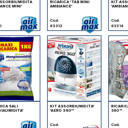
ASSORBIUMIDITA
RICARICA 'TAB MINI
KIT ASS
ANCE MINI'
AMBIANCE'
'AMBIAN
Cod.
Cod.
0
63312
63314
RICA SALI
KIT ASSORBIUMIDITA'
RICARIC
IAUMIDITA'
'AERO 360°'
360°'
Cod.
Cod.