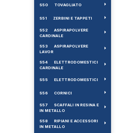
arrow_right
S50 TOVAGLIATO
arrow_right
S51 ZERBINI E TAPPETI
S52 ASPIRAPOLVERE
arrow_right
CARDINALE
S53 ASPIRAPOLVERE
arrow_right
LAVOR
S54 ELETTRODOMESTICI
arrow_right
CARDINALE
arrow_right
S55 ELETTRODOMESTICI
arrow_right
S56 CORNICI
S57 SCAFFALI IN RESINA E
arrow_right
IN METALLO
S58 RIPIANI E ACCESSORI
arrow_right
IN METALLO