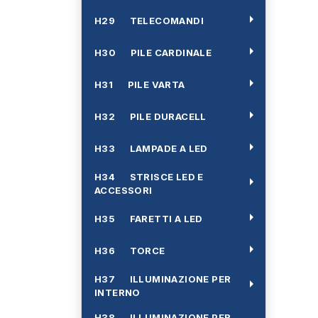
arrow_right
H29 TELECOMANDI
arrow_right
H30 PILE CARDINALE
arrow_right
H31 PILE VARTA
arrow_right
H32 PILE DURACELL
arrow_right
H33 LAMPADE A LED
H34 STRISCE LED E
arrow_right
ACCESSORI
arrow_right
H35 FARETTI A LED
arrow_right
H36 TORCE
H37 ILLUMINAZIONE PER
arrow_right
INTERNO
H38 ILLUMINAZIONE PER