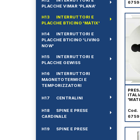
arrow_right
6759
PLACCHE VIMAR 'PLANA'
H13 INTERRUTTORI E
arrow_right
PLACCHE BTICINO 'MATIX'
H14 INTERRUTTORI E
arrow_right
PLACCHE BTICINO 'LIVING
NOW'
H15 INTERRUTTORI E
arrow_right
PLACCHE GEWISS
H16 INTERRUTTORI
arrow_right
MAGNETOTERMICI E
TEMPORIZZATORI
PRES
ITAL
arrow_right
H17 CENTRALINI
'MATI
H18 SPINE E PRESE
Cod.
arrow_right
CARDINALE
6759
arrow_right
H19 SPINE E PRESE