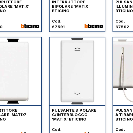
RRUTTORE
INTERRUTTORE
PULSAN
OLARE 'MATIX'
BIPOLARE 'MATIX'
ILLUMIN
INO
BTICINO
BTICIN
Cod.
Cod.
0
67591
67592
RTITORE
PULSANTE BIPOLARE
PULSAN
LARE 'MATIX'
C/INTERBLOCCO
A TIRAR
INO
'MATIX' BTICINO
BTICIN
Cod.
Cod.