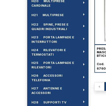
H20 MULTIPRESE
arrow_right
CARDINALE
arrow_right
H21 MULTIPRESE
H22 SPINE, PRESE E
arrow_right
QUADRI INDUSTRIALI
H23 PORTA LAMPADE E
arrow_right
INTERRUTTORI
PRES
H24 RILEVATORI E
arrow_right
MASC
TERMOSTATI
BTIC
H25 PORTA LAMPADE E
arrow_right
Cod.
RILEVATORI
6760
H26 ACCESSORI
arrow_right
TELEFONIA
<
H27 ANTENNE E
arrow_right
ACCESSORI
arrow_right
H28 SUPPORTI TV