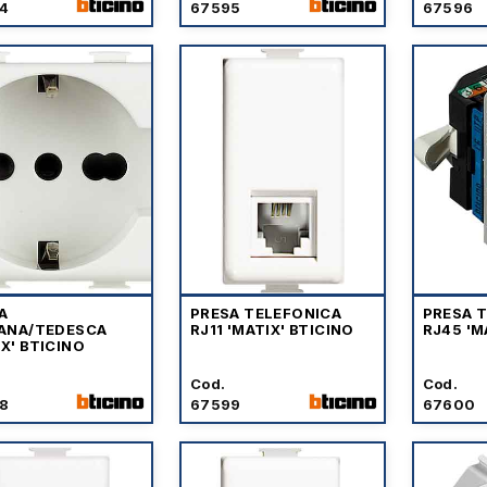
4
67595
67596
A
PRESA TELEFONICA
PRESA 
IANA/TEDESCA
RJ11 'MATIX' BTICINO
RJ45 'M
X' BTICINO
Cod.
Cod.
8
67599
67600