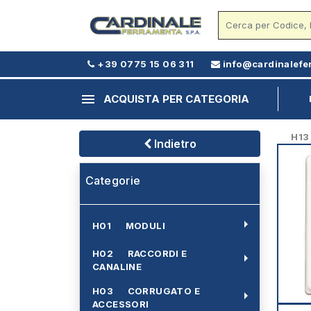
+39 0775 15 06 311
info@cardinalefe
menu
ACQUISTA PER CATEGORIA
H13 -
Indietro
Categorie
arrow_right
H01 MODULI
H02 RACCORDI E
arrow_right
CANALINE
H03 CORRUGATO E
arrow_right
ACCESSORI