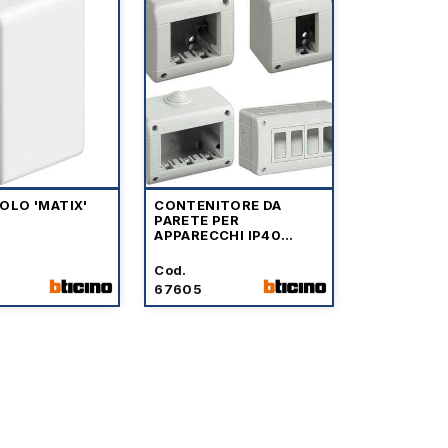
OLO 'MATIX'
CONTENITORE DA
O
PARETE PER
APPARECCHI IP40
'MATIX' BTICINO
Cod.
67605