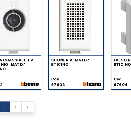
A COASSIALE TV
SUONERIA 'MATIX'
FALSO P
HIO 'MATIX'
BTICINO
BTICIN
INO
Cod.
Cod.
2
67603
67604
1
2
>