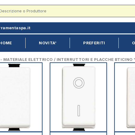
rramentaspa.it
HOME
NOVITA'
PREFERITI
O
 MATERIALE ELETTRICO / INTERRUTTORI E PLACCHE BTICINO 